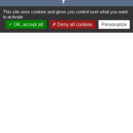
This site uses cookies and gives you control over what you want
to activate
OK, accept all
Deny all cookies
Personalize
Liens
Communauté de Communes
Conseil Départemental du Bas-
Rhin
Vos démarches administratives
Mentions légales
-
Politique de confidentialité
-
Accessibilité
-
Plan du site
-
Gestion des cookies
Site créé en partenariat avec Réseau des Communes