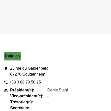
Religion
location_on
28 rue du Galgenberg
67270 Gougenheim
+33 3 88 70 50 25
phone
Président(e):
Denis Stahl
people
Vice-président(e):
-
Trésorier(e):
-
Secrétaire:
-