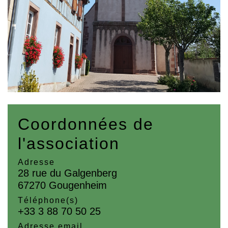
Coordonnées de
l'association
Adresse
28 rue du Galgenberg
67270 Gougenheim
Téléphone(s)
+33 3 88 70 50 25
Adresse email