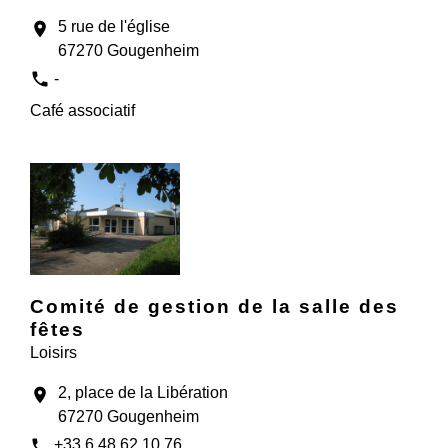
5 rue de l'église
location_on
67270 Gougenheim
phone
-
Café associatif
Comité de gestion de la salle des
fêtes
Loisirs
2, place de la Libération
location_on
67270 Gougenheim
phone
+33 6 48 62 10 76