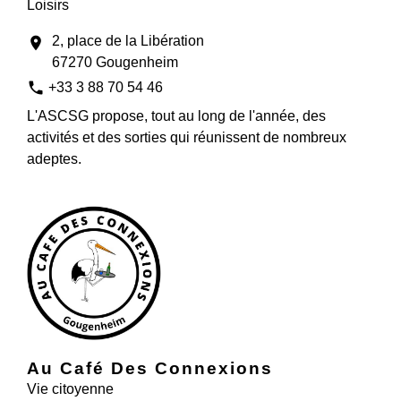
Loisirs
2, place de la Libération
location_on
67270 Gougenheim
phone
+33 3 88 70 54 46
L'ASCSG propose, tout au long de l'année, des
activités et des sorties qui réunissent de nombreux
adeptes.
Au Café Des Connexions
Vie citoyenne