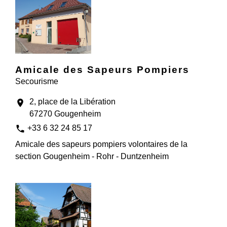
Amicale des Sapeurs Pompiers
Secourisme
2, place de la Libération
location_on
67270 Gougenheim
phone
+33 6 32 24 85 17
Amicale des sapeurs pompiers volontaires de la
section Gougenheim - Rohr - Duntzenheim