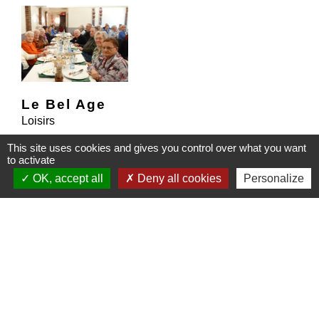
Le Bel Age
Loisirs
This site uses cookies and gives you control over what you want
2, place de la Libération
location_on
to activate
67270 Gougenheim
OK, accept all
Deny all cookies
Personalize
phone
+33 3 88 70 54 31
Animations, cours et sorties proposés aux aînés de
Gougenheim, Rohr, Durningen et Kienheim