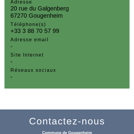
Adresse
20 rue du Galgenberg
67270 Gougenheim
Téléphone(s)
+33 3 88 70 57 99
Adresse email
-
Site Internet
-
Réseaux sociaux
-
Contactez-nous
Commune de Gougenheim