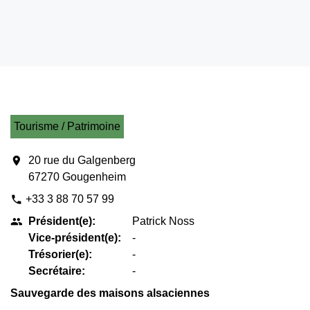
Tourisme / Patrimoine
location_on
20 rue du Galgenberg
67270 Gougenheim
+33 3 88 70 57 99
phone
Président(e):
Patrick Noss
people
Vice-président(e):
-
Trésorier(e):
-
Secrétaire:
-
Sauvegarde des maisons alsaciennes