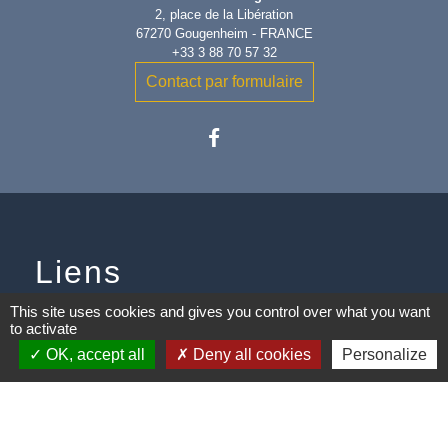
2, place de la Libération
67270 Gougenheim - FRANCE
+33 3 88 70 57 32
Contact par formulaire
Liens
This site uses cookies and gives you control over what you want
Communauté de Communes
to activate
OK, accept all
Deny all cookies
Personalize
Conseil Départemental du Bas-
Rhin
Vos démarches administratives