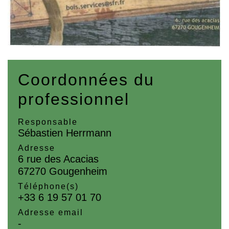
Coordonnées du
professionnel
Responsable
Sébastien Herrmann
Adresse
6 rue des Acacias
67270 Gougenheim
Téléphone(s)
+33 6 19 57 01 70
Adresse email
-