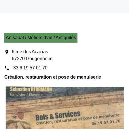
Artisanat / Métiers d’art / Antiquités
location_on
6 rue des Acacias
67270 Gougenheim
+33 6 19 57 01 70
phone
Création, restauration et pose de menuiserie