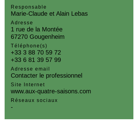
Responsable
Marie-Claude et Alain Lebas
Adresse
1 rue de la Montée
67270 Gougenheim
Téléphone(s)
+33 3 88 70 59 72
+33 6 81 39 57 99
Adresse email
Contacter le professionnel
Site Internet
www.aux-quatre-saisons.com
Réseaux sociaux
-