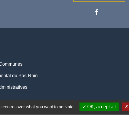
 Communes
ental du Bas-Rhin
ministratives
entions légales
-
Politique de confidentialité
-
Accessibilité
-
 control over what you want to activate
OK, accept all
Site créé en partenariat avec Réseau d