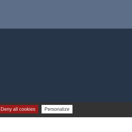
Plan du site
-
Gestion des cookies
Deny all cookies
Personalize
es Communes