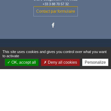
+33 3 88 70 57 32
Contact par formulaire
This site uses cookies and gives you control over what you want
to activate
Liens
OK, accept all
Deny all cookies
Personalize
Communauté de Communes
Conseil Départemental du Bas-
Rhin
Vos démarches administratives
Mentions légales
-
Politique de confidentialité
-