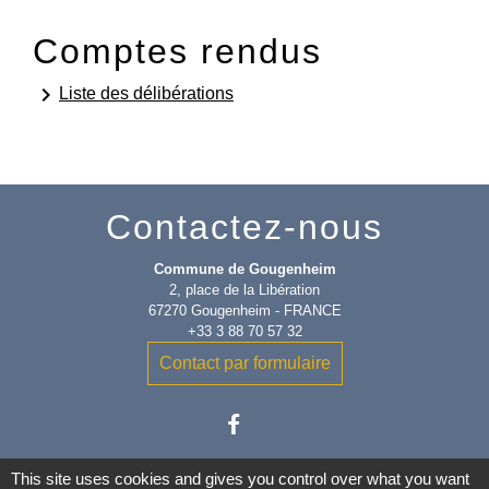
Comptes rendus
keyboard_arrow_right
Liste des délibérations
Contactez-nous
Commune de Gougenheim
2, place de la Libération
67270 Gougenheim - FRANCE
+33 3 88 70 57 32
Contact par formulaire
This site uses cookies and gives you control over what you want