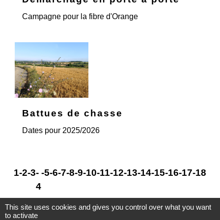
Campagne pour la fibre d'Orange
Battues de chasse
Dates pour 2025/2026
1
-2
-3
-
-5
-6
-7
-8
-9
-10
-11
-12
-13
-14
-15
-16
-17
-18
4
This site uses cookies and gives you control over what you want
to activate