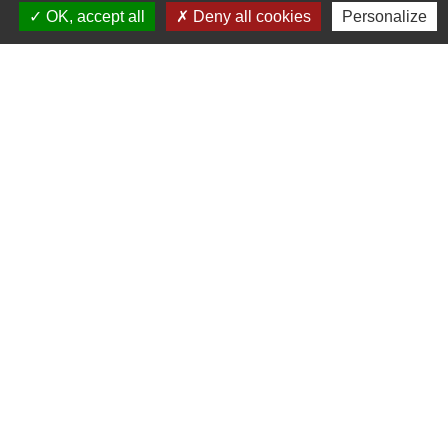
OK, accept all
Deny all cookies
Personalize
Contactez-nous
Commune de Gougenheim
2, place de la Libération
67270 Gougenheim - FRANCE
+33 3 88 70 57 32
Contact par formulaire
Liens
Communauté de Communes